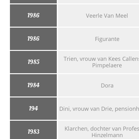
1986
Veerle Van Meel
1986
Figurante
Trien, vrouw van Kees Callens
1985
Pimpelaere
1984
Dora
194
Dini, vrouw van Drie, pension
Klarchen, dochter van Profes
1983
Hinzelmann