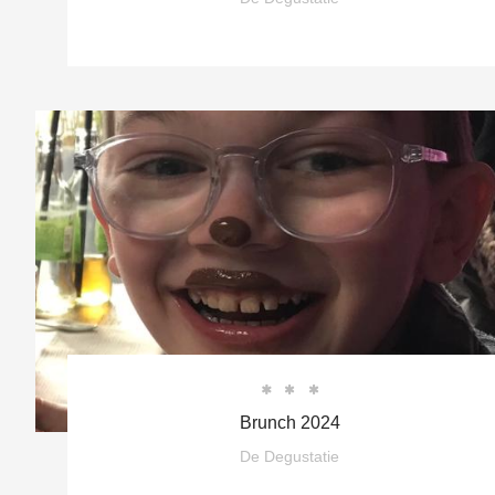



Brunch 2024
De Degustatie