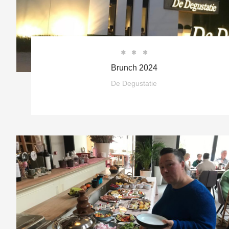



Brunch 2024
De Degustatie