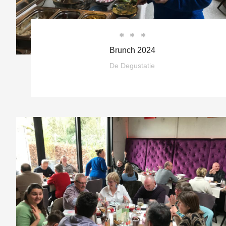



Brunch 2024
De Degustatie