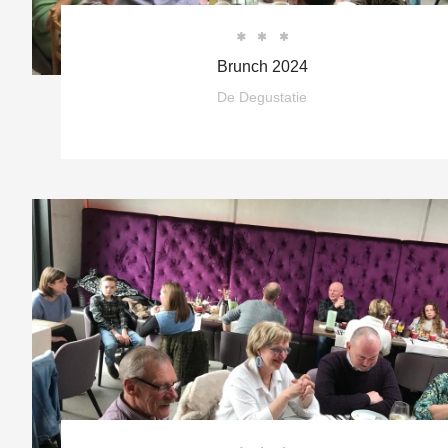



Brunch 2024
De Degustatie